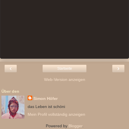
‹
›
Startseite
Web-Version anzeigen
Über den
Simon Höfer
das Leben ist schöni
Mein Profil vollständig anzeigen
Powered by
Blogger
.