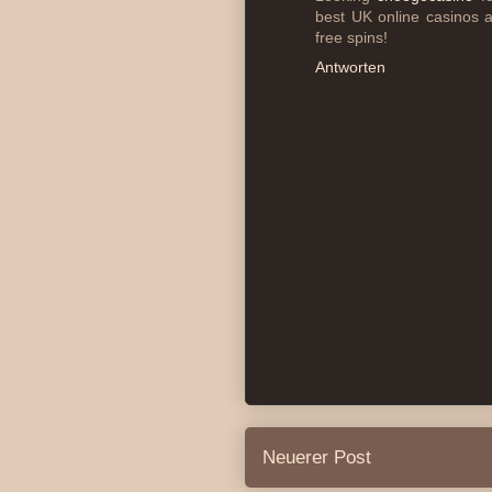
best UK online casinos 
free spins!
Antworten
Neuerer Post