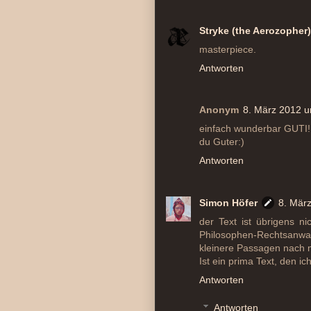
Stryke (the Aerozopher)
masterpiece.
Antworten
Anonym
8. März 2012 
einfach wunderbar GUTI!!!!!
du Guter:)
Antworten
Simon Höfer
8. Mär
der Text ist übrigens 
Philosophen-Rechtsanwal
kleinere Passagen nach m
Ist ein prima Text, den ic
Antworten
Antworten