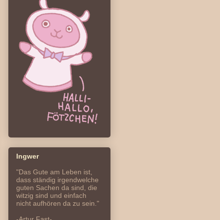
Ingwer
"Das Gute am Leben ist,
dass ständig irgendwelche
guten Sachen da sind, die
witzig sind und einfach
nicht aufhören da zu sein."
-Artur Fast-