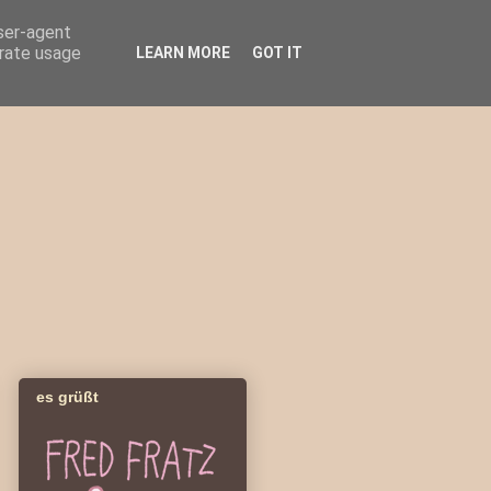
user-agent
erate usage
LEARN MORE
GOT IT
es grüßt