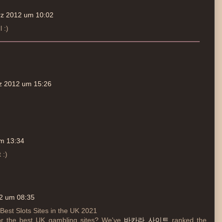
rz 2012 um 10:02
 :)
z 2012 um 15:26
m 13:34
 :)
2 um 08:35
Best Slots Sites in the UK 2021
r the best UK gambling sites? We've
바카라 사이트
ranked the