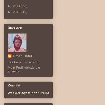
►
2011
(38)
►
2010
(15)
Über den
Simon Höfer
das Leben ist schöni
Mein Profil vollständig
anzeigen
Kontakt
Was der sonst noch treibt