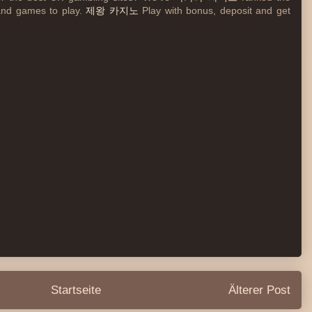
and games to play.
제왕 카지노
Play with bonus, deposit and get
Startseite
Älterer Post