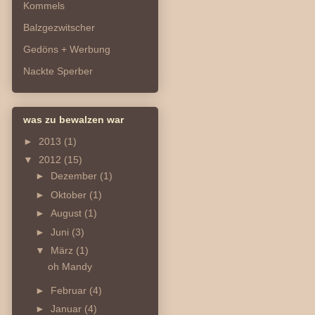
Kommels
Balzgezwitscher
Gedöns + Werbung
Nackte Sperber
was zu bewalzen war
►
2013
(1)
▼
2012
(15)
►
Dezember
(1)
►
Oktober
(1)
►
August
(1)
►
Juni
(3)
▼
März
(1)
oh Mandy
►
Februar
(4)
►
Januar
(4)