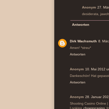
Anonym
27. Mä
desiderata, jawohl
Antworten
Dirk Wachsmuth
8. Mär
Amen! *streu*
Antworten
Anonym
10. Mai 2012 u
Dankeschön! Hat gepasst
Antworten
Anonym
28. Januar 202
Shooting Casino Online | 
Looking
choegocasino
fo